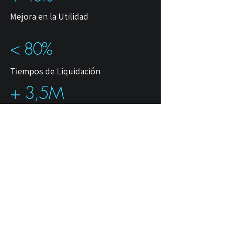
Mejora en la Utilidad
< 80%
Tiempos de Liquidación
+ 3,5M
Siniestros Procesados
⬆30%
Satisfacción de los Clientes
+ 20
Soluciones Implementadas