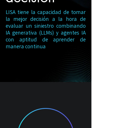
LISA tiene la capacidad de tomar
la mejor decisión a la hora de
evaluar un siniestro combinando
IA generativa (LLMs) y agentes IA
con aptitud de aprender de
manera continua